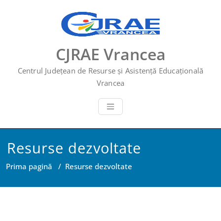
Skip
to
content
CJRAE Vrancea
Centrul Județean de Resurse și Asistență Educațională
Vrancea
Resurse dezvoltate
Prima pagină
/
Resurse dezvoltate