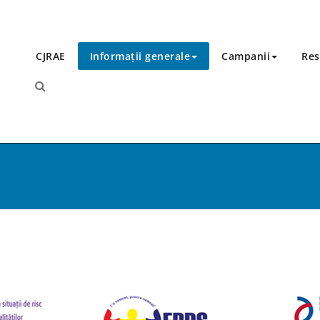
CJRAE
Informații generale
Campanii
Res