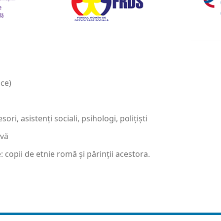
ice)
ri, asistenți sociali, psihologi, polițiști
ivă
copii de etnie romă şi părinții acestora.