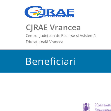
Skip
to
content
CJRAE Vrancea
Centrul Județean de Resurse și Asistență
Educațională Vrancea
Beneficiari