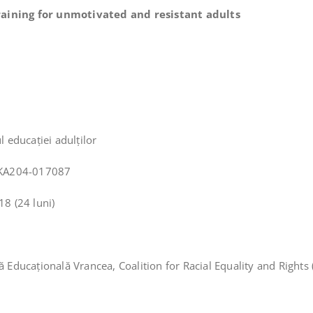
training for unmotivated and resistant adults
l educației adulţilor
1-KA204-017087
8 (24 luni)
ţă Educațională Vrancea, Coalition for Racial Equality and Righ