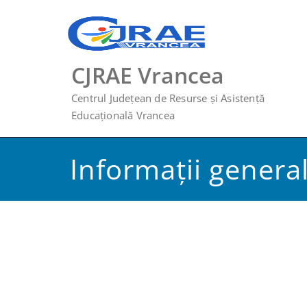
Skip
to
content
CJRAE Vrancea
Centrul Județean de Resurse și Asistență
Educațională Vrancea
Informații genera