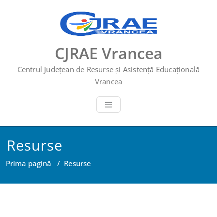
Skip
to
content
CJRAE Vrancea
Centrul Județean de Resurse și Asistență Educațională
Vrancea
Resurse
Prima pagină
/
Resurse