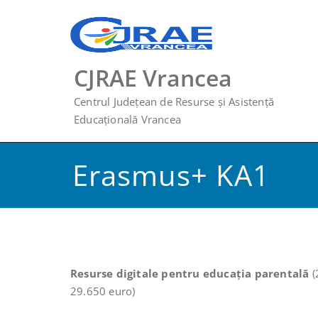
Skip
to
content
CJRAE Vrancea
Centrul Județean de Resurse și Asistență
Educațională Vrancea
Erasmus+ KA1
Resurse digitale pentru educația parentală
(
29.650 euro)