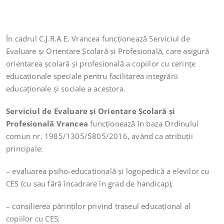
În cadrul C.J.R.A.E. Vrancea funcționează Serviciul de
Evaluare şi Orientare Școlară şi Profesională, care asigură
orientarea școlară şi profesională a copiilor cu cerințe
educaţionale speciale pentru facilitarea integrării
educaționale şi sociale a acestora.
Serviciul de Evaluare şi Orientare Școlară şi
Profesională Vrancea
funcționează în baza Ordinului
comun nr. 1985/1305/5805/2016, având ca atribuții
principale:
– evaluarea psiho-educaţională şi logopedică a elevilor cu
CES (cu sau fără încadrare în grad de handicap);
– consilierea părinţilor privind traseul educațional al
copiilor cu CES;