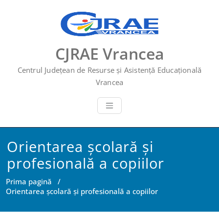
Skip
to
content
CJRAE Vrancea
Centrul Județean de Resurse și Asistență Educațională
Vrancea
Orientarea școlară şi
profesională a copiilor
Prima pagină
/
Orientarea școlară şi profesională a copiilor