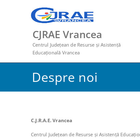
Skip
to
content
CJRAE Vrancea
Centrul Județean de Resurse și Asistență
Educațională Vrancea
Despre noi
C.J.R.A.E. Vrancea
Centrul Județean de Resurse şi Asistență Educaţion