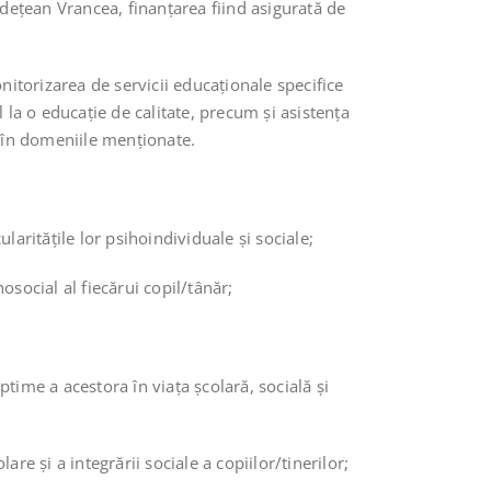
dețean Vrancea, finanțarea fiind asigurată de
onitorizarea de servicii educaționale specifice
 la o educaţie de calitate, precum şi asistența
le în domeniile menționate.
laritățile lor psihoindividuale şi sociale;
osocial al fiecărui copil/tânăr;
optime a acestora în viața școlară, socială şi
are şi a integrării sociale a copiilor/tinerilor;