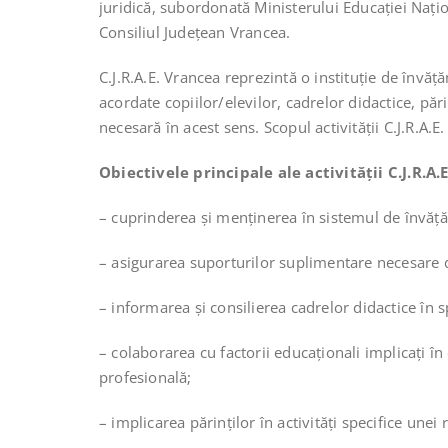
juridică, subordonată Ministerului Educației Nați
Consiliul Județean Vrancea.
C.J.R.A.E. Vrancea reprezintă o instituție de învăț
acordate copiilor/elevilor, cadrelor didactice, păr
necesară în acest sens. Scopul activității C.J.R.A.E
Obiectivele principale ale activității C.J.R.A.
– cuprinderea şi menținerea în sistemul de învățămâ
– asigurarea suporturilor suplimentare necesare des
– informarea şi consilierea cadrelor didactice în sp
– colaborarea cu factorii educaționali implicați în 
profesională;
– implicarea părinţilor în activități specifice unei 