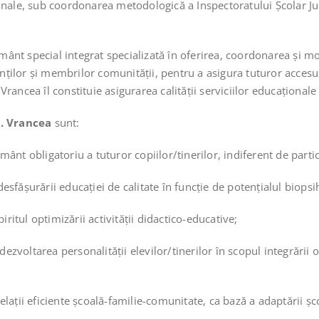
onale, sub coordonarea metodologică a Inspectoratului Școlar Ju
ământ special integrat specializată în oferirea, coordonarea şi m
inţilor şi membrilor comunității, pentru a asigura tuturor accesul
. Vrancea îl constituie asigurarea calității serviciilor educaționa
E. Vrancea
sunt:
nt obligatoriu a tuturor copiilor/tinerilor, indiferent de particu
fășurării educației de calitate în funcție de potențialul biopsih
iritul optimizării activității didactico-educative;
dezvoltarea personalității elevilor/tinerilor în scopul integrării 
relații eficiente școală-familie-comunitate, ca bază a adaptării școl