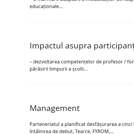
educaționale…
Impactul asupra participanț
– dezvoltarea competențelor de profesor / form
părăsirii timpurii a şcolii…
Management
Parteneriatul a planificat desfășurarea a cinci 
întâlnirea de debut, Tearce, FYROM,…