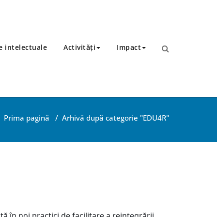
 intelectuale
Activități
Impact
Prima pagină
/
Arhivă după categorie "EDU4R"
 în noi practici de facilitare a reintegrării