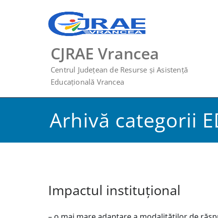
CJRAE Vrancea
Centrul Județean de Resurse și Asistență
Educațională Vrancea
Arhivă categorii 
Impactul instituţional
– o mai mare adaptare a modalităților de răspuns