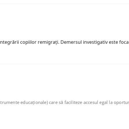
grării copiilor remigraţi. Demersul investigativ este focali
nstrumente educaționale) care să faciliteze accesul egal la oportu