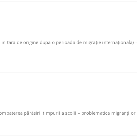
in în țara de origine după o perioadă de migrație internațională) –
combaterea părăsirii timpurii a şcolii – problematica migranţilor