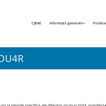
CJRAE
Informații generale
Produse
EDU4R
 la nevoile specifice ale diferitor grupuri țintă, manifestată