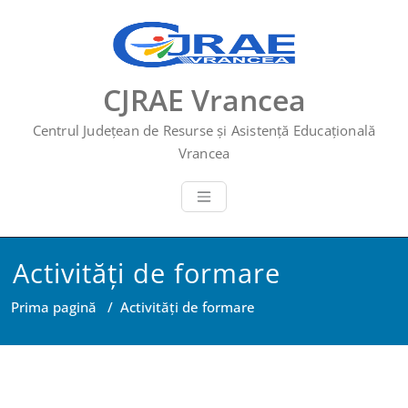
Skip
to
content
CJRAE Vrancea
Centrul Județean de Resurse și Asistență Educațională
Vrancea
Activități de formare
Prima pagină
/
Activități de formare